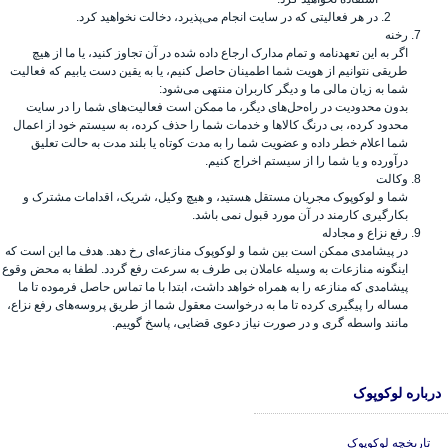
در هر فعالیتی که در سایت انجام می‌پذیرد، دخالت نخواهید کرد.
رخنه
اگر به این تعهدنامه و تمام مدارک ارجاع داده شده در آن تجاوز کنید، یا ما از هیچ
طریقی نتوانیم از هویت شما اطمینان حاصل کنیم، یا به یقین دست یابیم که فعالیت
شما به زیان مالی ما و دیگر کاربران منتهی می‌شود:
بدون محدودیت در راه‌حل‌های دیگر، ما ممکن است فعالیت‌های شما را در سایت
محدود کرده، بی درنگ کالاها و خدمات شما را حذف کرده، به سیستم خود از اعمال
شما اعلام خطر داده و عضویت شما را به مدت کوتاه یا بلند مدت به حالت تعلیق
درآورده و یا شما را از سیستم اخراج کنیم.
وکالت
شما و لوکوپوک مجریان مستقل هستید، و هیچ وکیل، شریک، اقدامات مشترک و
بکارگیری کارمند در آن مورد قبول نمی باشد.
رفع نزاع و مجادله
در پیشامدی ممکن است بین شما و لوکوپوک منازعه‌ای رخ دهد. هدف ما این است که
اینگونه منازعات به وسیله عاملان بی طرف به سرعت رفع گردد. لطفا به محض وقوع
پیشامدی که منازعه را به همراه خواهد داشت، ابتدا با ما تماس حاصل فرموده تا ما
مساله را پیگیری کرده تا ما به درخواست معقول شما از طریق پروسه‌های رفع نزاع،
مانند واسطه گری و در صورت نیاز دعوی قضایی، پاسخ گوییم.
درباره لوکوپوک
تاریخچه لوکوپوک