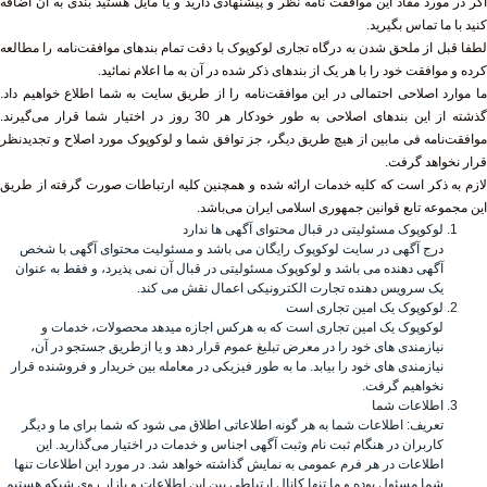
اگر در مورد مفاد این موافقت نامه نظر و پیشنهادی دارید و یا مایل هستید بندی به آن اضافه
کنید با ما تماس بگیرید.
لطفا قبل از ملحق شدن به درگاه تجاری لوکوپوک با دقت تمام بندهای موافقت‌نامه را مطالعه
کرده و موافقت خود را با هر یک از بندهای ذکر شده در آن به ما اعلام نمائید.
ما موارد اصلاحی احتمالی در این موافقت‌نامه را از طریق سایت به شما اطلاع خواهیم داد.
گذشته از این بندهای اصلاحی به طور خودکار هر 30 روز در اختیار شما قرار می‌گیرند.
موافقت‌نامه فی مابین از هیچ طریق دیگر، جز توافق شما و لوکوپوک مورد اصلاح و تجدیدنظر
قرار نخواهد گرفت.
لازم به ذکر است که کلیه خدمات ارائه شده و همچنین کلیه ارتباطات صورت گرفته از طریق
این مجموعه تابع قوانین جمهوری اسلامی ایران می‌باشد.
لوکوپوک مسئولیتی در قبال محتوای آگهی ها ندارد
درج آگهی در سایت لوکوپوک رایگان می باشد و مسئولیت محتوای آگهی با شخص
آگهی دهنده می باشد و لوکوپوک مسئولیتی در قبال آن نمی پذیرد، و فقط به عنوان
یک سرویس دهنده تجارت الکترونیکی اعمال نقش می کند.
لوکوپوک یک امین تجاری است
لوکوپوک یک امین تجاری است که به هرکس اجازه میدهد محصولات، خدمات و
نیازمندی های خود را در معرض تبلیغ عموم قرار دهد و یا ازطریق جستجو در آن،
نیازمندی های خود را بیابد. ما به طور فیزیکی در معامله بین خریدار و فروشنده قرار
نخواهیم گرفت.
اطلاعات شما
تعریف: اطلاعات شما به هر گونه اطلاعاتی اطلاق می شود که شما برای ما و دیگر
کاربران در هنگام ثبت نام وثبت آگهی اجناس و خدمات در اختیار می‌گذارید. این
اطلاعات در هر فرم عمومی به نمایش گذاشته خواهد شد. در مورد این اطلاعات تنها
شما مسئول بوده و ما تنها کانال ارتباطی بین این اطلاعات و بازار روی شبکه هستیم.