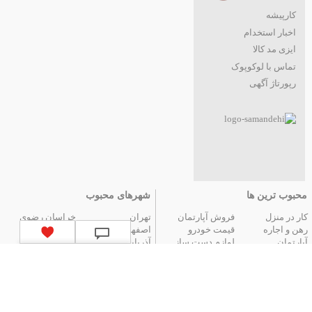
کارپیشه
اخبار استخدام
ایزی مد کالا
تماس با لوکوپوک
رپورتاژ آگهی
محبوب ترین ها
شهرهای محبوب
کار در منزل
فروش آپارتمان
تهران
خراسان رضوی
رهن و اجاره
قیمت خودرو
اصفهان
فارس
آپارتمان
لوازم دست ساز
آذربایجان شرقی
مازندران
عتیقه جات و آنتیک
گوشی موبایل
البرز
گیلان
تور ارزان آنتالیا
تور هوایی مشهد
کردستان
تور زمینی مشهد
لیست استان‌های ایران
|
آگهی های قدیمی
|
تمام آگهی ها