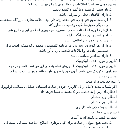
محدوده های فعالیت: اطلاعات و فعالیتهای شما روی سایت نباید:
نادرست، فریبنده و یا گمراه کننده باشد.
دارای کالاهای جعلی و سرقتی باشد.
از دسته سوم حق چاپ، حق انحصاری، دارا بودن علائم تجاری، بازرگانی مخفیانه
و یا دیگر حقوق مالکیت و تبلیغات تجاوز کند.
از هر قانون، اساسنامه، حکم یا مقررات جمهوری اسلامی ایران خارج شود.
افترا آمیز و تردید برانگیز باشد.
زشت، زننده و غیر اخلاقی باشد.
دارای هر گونه ویروس و یا هر برنامه کامپیوتری معمول که ممکن است برای
سیستم، داده ها و اطلاعات شخصی زیان آور باشد.
دارای مفاهیم سیاسی باشد.
کاربران مورد اعتماد لوکوپوک
کاربران مورد اعتماد لوکوپوک با پذیریش تمام بندهای این موافقت نامه و در جهت
همراهی لوکوپوک می توانند آگهی خود را بدون نیاز به تائید مدیر سایت در سایت
منتشر نمایند.
عدم فعالیت دراز مدت
اگر شما به مدت 3 ماه از نام کاربری خود در سایت استفاده عملیاتی ننمائید، لوکوپوک
اخطارهای زیر را به فاصله هر یک هفته به شما خواهد داد:
اخطار اول: هشدار
اخطار دوم: هشدار
اخطار سوم: حذف نام کاربری
دسترسی و دخالت
شما موافقت می‌کنید که در آینده:
تحت هیچ عنوان از سایت برای کپی برداری، اصلاح، ساخت مشاغل اشتقاقی
استفاده نخواهید کرد.