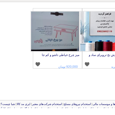
وش نخ ترویرای ساد و
میز چرخ خیاطی تاشو و کم جا
ید
920,000 تومان
‌ها و موسسات مالی
|
استخدام‌ نیروهای مسلح
|
استخدام‌ شرکت‌های معتبر
|
ایزی مد کالا
|
شبا چیست؟
|
 انصار
|
کد شبای بانک سامان
|
کد شبای بانک اقتصادنوین
|
کد شبای بانک پاسارگاد
|
کد شبای بانک کارآف