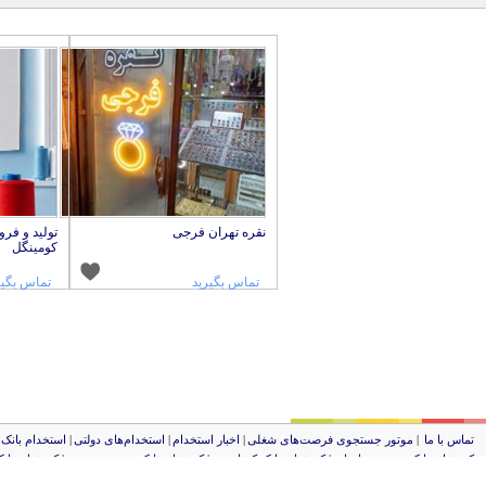
نقره تهران فرجی
تولید و فر
کومینگل
تماس بگیرید
تماس بگیر
تماس با ما
|
موتور جستجوی فرصت‌های شغلی
|
اخبار استخدام
|
استخدام‌های دولتی
|
استخدام‌ بانک
کد شبای بانک توصعه صادرات
|
کد شبای بانک کشاورزی
|
کد شبای بانک صنعت و معدن
|
کد شبای بانک
لوکوپوک، 1382-1400،تمام حقوق محفوظ می باشد. حقوق تمامی طرح های بکار رفته در سایت برای لوکوپوک محفوظ می باشد و استفاده از آنها طبق قوانین حقوق مولفین پیگرد قانونی خواهد داشت.