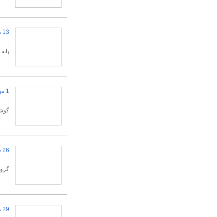
13 مهر 1404
پایه
1 مهر 1404
گوشو
26 شهریور 1404
گروه
29 مرداد 1404