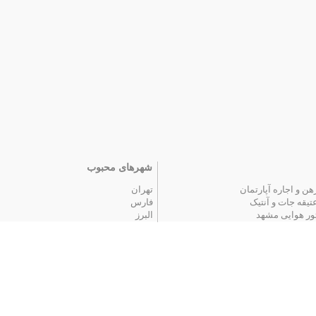
شهرهای محبوب
هن و اجاره آپارتمان
تهران
تیقه جات و آنتیک
فارس
ور هوایی مشهد
البرز
 محبوب
|
آگهی های قدیمی
|
تمام آگهی ها
اخبار
یمت خودرو
سقف برقی پادناتنت | کنترل نور و سایه تنها ب