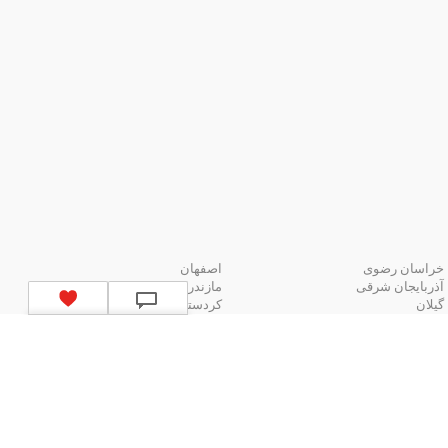
خراسان رضوی
اصفهان
آذربایجان شرقی
مازندران
گیلان
کردستان
لیست استان‌های ایران
ا یک دکمه