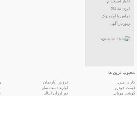
اخبار استخدام
ایزی مد کالا
تماس با لوکوپوک
رپورتاژ آگهی
محبوب ترین ها
کار در منزل
فروش آپارتمان
ر
قیمت خودرو
لوازم دست ساز
ع
گوشی موبایل
تور ارزان آنتالیا
ت
تور زمینی مشهد
جستجوهای
قیمت
قیمت لپ تاپ
قیمت تبلت
ق