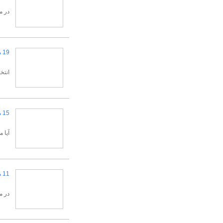
در م
19 مرداد 1404
انتخ
15 مرداد 1404
آیا 
11 مرداد 1404
در میان سای