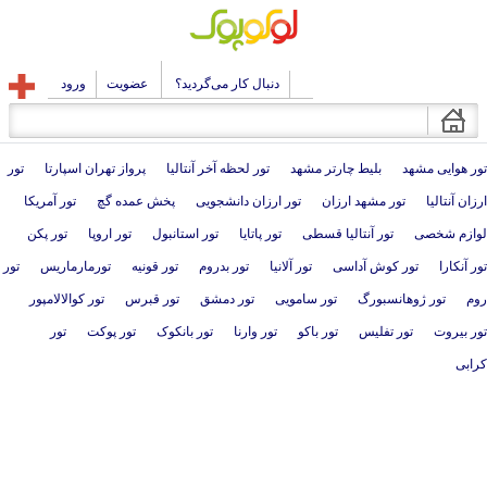
دنبال کار می‌گردید؟
عضویت
ورود
تور هوایی مشهد
بلیط چارتر مشهد
تور لحظه آخر آنتالیا
پرواز تهران اسپارتا
تور
ارزان آنتالیا
تور مشهد ارزان
تور ارزان دانشجویی
پخش عمده گچ
تور آمریکا
لوازم شخصی
تور آنتالیا قسطی
تور پاتایا
تور استانبول
تور اروپا
تور پکن
تور آنکارا
تور کوش آداسی
تور آلانیا
تور بدروم
تور قونیه
تورمارماریس
تور
روم
تور ژوهانسبورگ
تور سامویی
تور دمشق
تور قبرس
تور کوالالامپور
تور بیروت
تور تفلیس
تور باکو
تور وارنا
تور بانکوک
تور پوکت
تور
کرابی