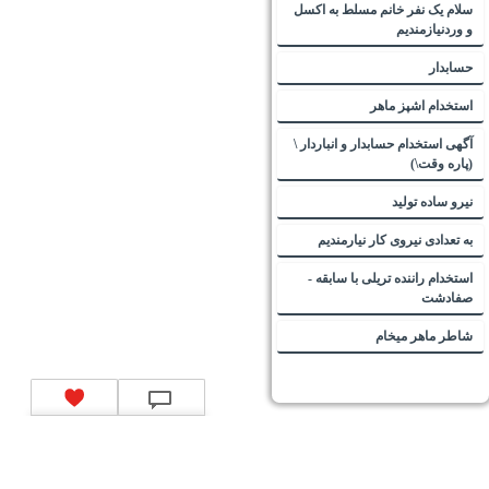
سلام یک نفر خانم مسلط به اکسل
و وردنیازمندیم
حسابدار
استخدام اشپز ماهر
آگهی استخدام حسابدار و انباردار \
(پاره وقت\)
نیرو ساده تولید
به تعدادی نیروی کار نیارمندیم
استخدام راننده تریلی با سابقه -
صفادشت
شاطر ماهر میخام
تماس با ما
|
موتور جستجوی فرصت‌های شغلی
|
اخبار استخدام
|
استخدام‌های دولتی
|
استخدام‌
بانک‌ها و موسسات مالی
|
استخدام‌ نیروهای مسلح
|
استخدام‌ شرکت‌های معتبر
|
ایزی مد کالا
|
شبا
چیست؟
|
کد شبای بانک ملی
|
کد شبای بانک صادرات
|
کد شبای بانک تجارت
|
کد شبای بانک سپه
|
کد