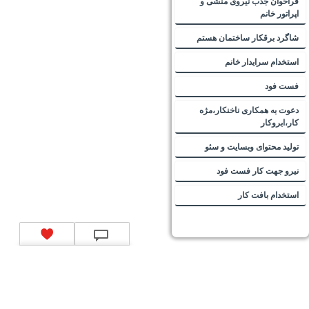
فراخوان جذب نیروی منشی و
اپراتور خانم
شاگرد برقکار ساختمان هستم
استخدام سرایدار خانم
فست فود
دعوت به همکاری ناخنکار،مژه
کار،ابروکار
تولید محتوای وبسایت و سئو
نیرو جهت کار فست فود
استخدام بافت کار
تماس با ما
|
موتور جستجوی فرصت‌های شغلی
|
اخبار استخدام
|
استخدام‌های دولتی
|
استخدام‌
بانک‌ها و موسسات مالی
|
استخدام‌ نیروهای مسلح
|
استخدام‌ شرکت‌های معتبر
|
ایزی مد کالا
|
شبا
چیست؟
|
کد شبای بانک ملی
|
کد شبای بانک صادرات
|
کد شبای بانک تجارت
|
کد شبای بانک سپه
|
کد
شبای بانک توصعه صادرات
|
کد شبای بانک کشاورزی
|
کد شبای بانک صنعت و معدن
|
کد شبای بانک