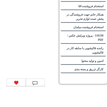
استخدام فروشنده اقا
همکار خانم جهت فروشندگی در
پخش عمده لوازم تحریر
استخدام فروشنده مبلمان
116330 - پروژه ویرایش عکس /
PDF
راننده قالیشویی با سابقه کار در
قالیشویی
ادمین و تولید محتوا
کارگر تزریق و بسته بندی
تماس با ما
|
موتور جستجوی فرصت‌های شغلی
|
اخبار استخدام
|
استخدام‌های دولتی
|
استخدام‌
بانک‌ها و موسسات مالی
|
استخدام‌ نیروهای مسلح
|
استخدام‌ شرکت‌های معتبر
|
ایزی مد کالا
|
شبا
چیست؟
|
کد شبای بانک ملی
|
کد شبای بانک صادرات
|
کد شبای بانک تجارت
|
کد شبای بانک سپه
|
کد
شبای بانک توصعه صادرات
|
کد شبای بانک کشاورزی
|
کد شبای بانک صنعت و معدن
|
کد شبای بانک