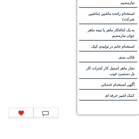
نیازمندیم
استخدام راننده ماشین (ماشین
شرکت)
به یک کنافکار ماهر یا نیمه ماهر
جوان نیازمندیم
استخدام خانم در تولیدی کیک
قالب بندی
نجار ماهر استیل کار کنترات کار
بل دستمزد خوب
آگهی استخدام خدماتی
کمک اشپز حرفه ای
تماس با ما
|
موتور جستجوی فرصت‌های شغلی
|
اخبار استخدام
|
استخدام‌های دولتی
|
استخدام‌
بانک‌ها و موسسات مالی
|
استخدام‌ نیروهای مسلح
|
استخدام‌ شرکت‌های معتبر
|
ایزی مد کالا
|
شبا
چیست؟
|
کد شبای بانک ملی
|
کد شبای بانک صادرات
|
کد شبای بانک تجارت
|
کد شبای بانک سپه
|
کد