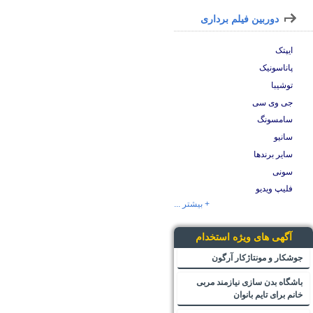
دوربین فیلم برداری
ایپتک
پاناسونیک
توشیبا
جی وی سی
سامسونگ
سانیو
سایر برندها
سونی
فلیپ ویدیو
+ بیشتر ...
آگهی های ویژه استخدام
جوشکار و مونتاژکار آرگون
باشگاه بدن سازی نیازمند مربی
خانم برای تایم بانوان