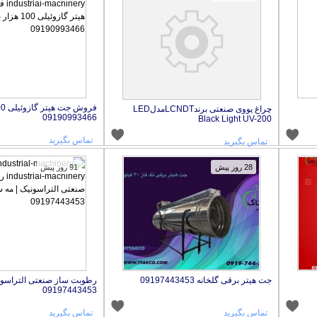
چراغ یووی صنعتی برندLCNDTمدلLED
09190993466
Black Light UV-200
تماس بگیرید
تماس بگیرید
28 روز پیش
91 روز پیش
جت هیتر برقی گلخانه 09197443453
رطوبت ساز صنعتی التراسونی
09197443453
تماس بگیرید
تماس بگیرید