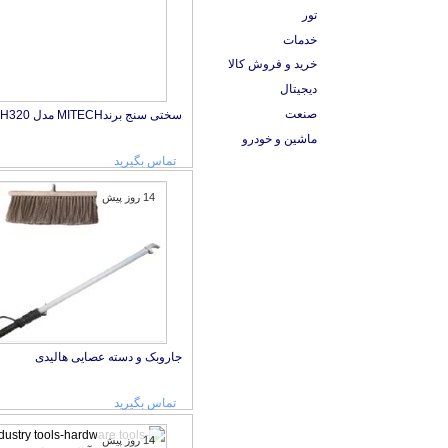
تور
خدمات
خرید و فروش کالا
دیجیتال
صنعت
سختی سنج برندMITECH مدل MH320
ماشین و خودرو
تماس بگیرید
14 روز پیش
جاروبک و دسته عصایی هالیدی
تماس بگیرید
14 روز پیش