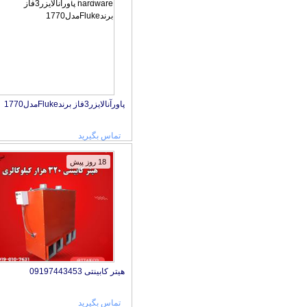
پاورآنالایزر3فاز برندFlukeمدل1770
تماس بگیرید
18 روز پیش
هیتر کابینتی 09197443453
تماس بگیرید