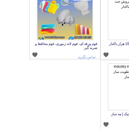
فروش جت هیتر گازوئیلی 100 هزار باکدار
فوم ورقه ای، فوم لانه زنبوری، فوم محافظ و
ضربه گیر
تماس بگیرید
ک | مه ساز