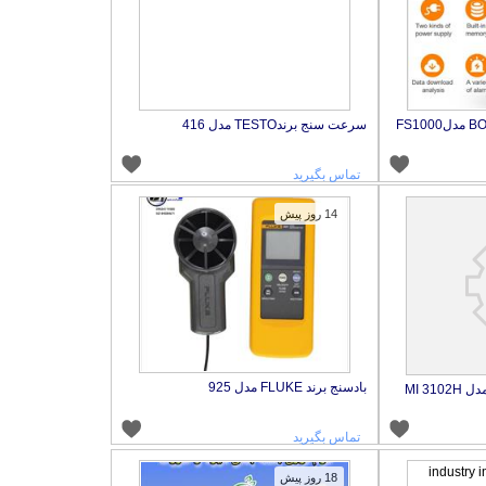
سرعت سنج برندTESTO مدل 416
تماس بگیرید
14 روز پیش
بادسنج برند FLUKE مدل 925
مولتی فانکشن برند Metrel مدل MI 3102H
تماس بگیرید
18 روز پیش